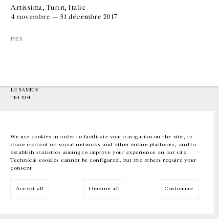
Artissima, Turin, Italie
4 novembre — 31 décembre 2017
GALERIE CHANTAL CROUSEL
10 RUE CHARLOT, 75003 PARIS
PRIX
T.
+33 1 42 77 38 87
GALERIE@CROUSEL.COM
HORAIRES D'OUVERTURE
DU MARDI AU VENDREDI
10H-18H
LE SAMEDI
11H-19H
LES ESPACES DE LA GALERIE SERONT FERMÉS À PARTIR DU 23 JUILLET
JUSQU'AU 4 SEPTEMBRE INCLUS
We use cookies in order to facilitate your navigation on the site, to
share content on social networks and other online platforms, and to
Facebook
Instagram
EN
FR
中文
establish statistics aiming to improve your experience on our site.
Technical cookies cannot be configured, but the others require your
consent.
Inscrivez-vous à notre newsletter
Accept all
Decline all
Customize
© Galerie Chantal Crousel 2026
Mentions légales
Cookies