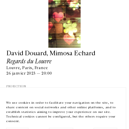
GALERIE CHANTAL CROUSEL
10 RUE CHARLOT, 75003 PARIS
T.
+33 1 42 77 38 87
GALERIE@CROUSEL.COM
David Douard, Mimosa Echard
Regards du Louvre
HORAIRES D'OUVERTURE
DU MARDI AU VENDREDI
Louvre, Paris, France
10H-18H
26 janvier 2023 — 20:00
LE SAMEDI
11H-19H
PROJECTION
LES ESPACES DE LA GALERIE SERONT FERMÉS À PARTIR DU 23 JUILLET
JUSQU'AU 4 SEPTEMBRE INCLUS
We use cookies in order to facilitate your navigation on the site, to
share content on social networks and other online platforms, and to
Facebook
Instagram
EN
FR
中文
establish statistics aiming to improve your experience on our site.
Technical cookies cannot be configured, but the others require your
consent.
Inscrivez-vous à notre newsletter
VOIR LA SUITE