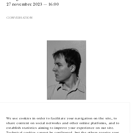
27 novembre 2023 — 16:00
CONVERSATION
GALERIE CHANTAL CROUSEL
10 RUE CHARLOT, 75003 PARIS
T.
+33 1 42 77 38 87
GALERIE@CROUSEL.COM
HORAIRES D'OUVERTURE
DU MARDI AU VENDREDI
10H-18H
LE SAMEDI
11H-19H
Nick Mauss
LES ESPACES DE LA GALERIE SERONT FERMÉS À PARTIR DU 23 JUILLET
JUSQU'AU 4 SEPTEMBRE INCLUS
Staging Gestures of Archives
We use cookies in order to facilitate your navigation on the site, to
Harvard University, Cambridge, États-Unis
share content on social networks and other online platforms, and to
14 novembre 2023 — 18:30
Facebook
Instagram
EN
FR
中文
establish statistics aiming to improve your experience on our site.
Technical cookies cannot be configured, but the others require your