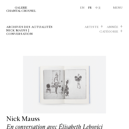
GALERIE
EN
FR
中文
MENU
CHANTAL CROUSEL
ARCHIVES DES ACTUALITÉS
ARTISTE
ANNÉE
NICK MAUSS |
CATÉGORIE
CONVERSATION
Nick Mauss
En conversation avec Élisabeth Lebovici