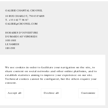
GALERIE CHANTAL CROUSEL
10 RUE CHARLOT, 75003 PARIS
T.
+33 1 42 77 38 87
GALERIE@CROUSEL.COM
HORAIRES D'OUVERTURE
DU MARDI AU VENDREDI
10H-18H
LE SAMEDI
11H-19H
LES ESPACES DE LA GALERIE SERONT FERMÉS À PARTIR DU 23 JUILLET
JUSQU'AU 4 SEPTEMBRE INCLUS
We use cookies in order to facilitate your navigation on the site, to
share content on social networks and other online platforms, and to
Facebook
Instagram
EN
FR
中文
establish statistics aiming to improve your experience on our site.
Technical cookies cannot be configured, but the others require your
consent.
Inscrivez-vous à notre newsletter
Accept all
Decline all
Customize
© Galerie Chantal Crousel 2026
Mentions légales
Cookies