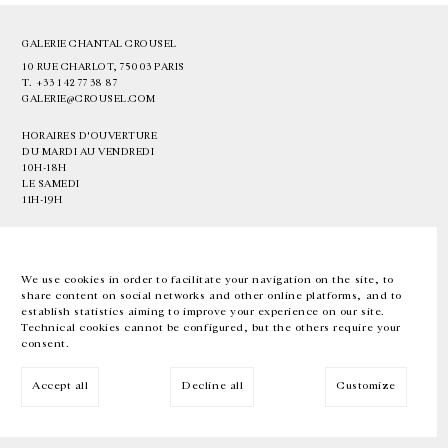
GALERIE CHANTAL CROUSEL
10 RUE CHARLOT, 75003 PARIS
T.
+33 1 42 77 38 87
GALERIE@CROUSEL.COM
HORAIRES D'OUVERTURE
DU MARDI AU VENDREDI
10H-18H
LE SAMEDI
11H-19H
LES ESPACES DE LA GALERIE SERONT FERMÉS À PARTIR DU 23 JUILLET
JUSQU'AU 4 SEPTEMBRE INCLUS
We use cookies in order to facilitate your navigation on the site, to
share content on social networks and other online platforms, and to
Facebook
Instagram
EN
FR
中文
establish statistics aiming to improve your experience on our site.
Technical cookies cannot be configured, but the others require your
consent.
Inscrivez-vous à notre newsletter
Accept all
Decline all
Customize
© Galerie Chantal Crousel 2026
Mentions légales
Cookies