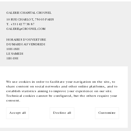
GALERIE CHANTAL CROUSEL
10 RUE CHARLOT, 75003 PARIS
T.
+33 1 42 77 38 87
GALERIE@CROUSEL.COM
HORAIRES D'OUVERTURE
DU MARDI AU VENDREDI
10H-18H
LE SAMEDI
11H-19H
LES ESPACES DE LA GALERIE SERONT FERMÉS À PARTIR DU 23 JUILLET
JUSQU'AU 4 SEPTEMBRE INCLUS
We use cookies in order to facilitate your navigation on the site, to
share content on social networks and other online platforms, and to
Facebook
Instagram
EN
FR
中文
establish statistics aiming to improve your experience on our site.
Technical cookies cannot be configured, but the others require your
consent.
Inscrivez-vous à notre newsletter
Accept all
Decline all
Customize
© Galerie Chantal Crousel 2026
Mentions légales
Cookies