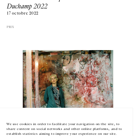
Duchamp 2022
17 octobre 2022
PRIX
GALERIE CHANTAL CROUSEL
10 RUE CHARLOT, 75003 PARIS
T.
+33 1 42 77 38 87
GALERIE@CROUSEL.COM
HORAIRES D'OUVERTURE
DU MARDI AU VENDREDI
10H-18H
LE SAMEDI
11H-19H
LES ESPACES DE LA GALERIE SERONT FERMÉS À PARTIR DU 23 JUILLET
Mimosa Echard
JUSQU'AU 4 SEPTEMBRE INCLUS
Prix Marcel Duchamp 2022
We use cookies in order to facilitate your navigation on the site, to
share content on social networks and other online platforms, and to
13 janvier — 17 octobre 2022
Facebook
Instagram
EN
FR
中文
establish statistics aiming to improve your experience on our site.