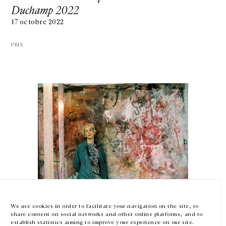
Duchamp 2022
17 octobre 2022
PRIX
GALERIE CHANTAL CROUSEL
10 RUE CHARLOT, 75003 PARIS
T.
+33 1 42 77 38 87
GALERIE@CROUSEL.COM
HORAIRES D'OUVERTURE
DU MARDI AU VENDREDI
10H-18H
LE SAMEDI
11H-19H
LES ESPACES DE LA GALERIE SERONT FERMÉS À PARTIR DU 23 JUILLET
Mimosa Echard
JUSQU'AU 4 SEPTEMBRE INCLUS
Prix Marcel Duchamp 2022
We use cookies in order to facilitate your navigation on the site, to
share content on social networks and other online platforms, and to
13 janvier — 17 octobre 2022
Facebook
Instagram
EN
FR
中文
establish statistics aiming to improve your experience on our site.