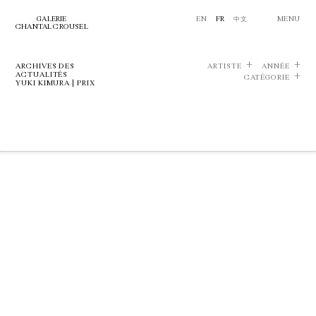
GALERIE
EN
FR
中文
MENU
CHANTAL CROUSEL
ARCHIVES DES
ARTISTE
ANNÉE
ACTUALITÉS
CATÉGORIE
YUKI KIMURA | PRIX