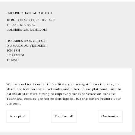
GALERIE CHANTAL CROUSEL
10 RUE CHARLOT, 75003 PARIS
T.
+33 1 42 77 38 87
GALERIE@CROUSEL.COM
HORAIRES D'OUVERTURE
DU MARDI AU VENDREDI
10H-18H
LE SAMEDI
11H-19H
LES ESPACES DE LA GALERIE SERONT FERMÉS À PARTIR DU 23 JUILLET
JUSQU'AU 4 SEPTEMBRE INCLUS
We use cookies in order to facilitate your navigation on the site, to
share content on social networks and other online platforms, and to
Facebook
Instagram
EN
FR
中文
establish statistics aiming to improve your experience on our site.
Technical cookies cannot be configured, but the others require your
consent.
Inscrivez-vous à notre newsletter
Accept all
Decline all
Customize
© Galerie Chantal Crousel 2026
Mentions légales
Cookies