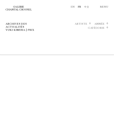
GALERIE
EN
FR
中文
MENU
CHANTAL CROUSEL
ARCHIVES DES
ARTISTE
ANNÉE
ACTUALITÉS
CATÉGORIE
YUKI KIMURA | PRIX