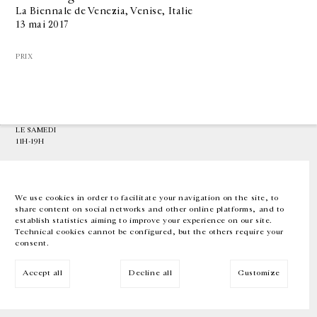
La Biennale de Venezia, Venise, Italie
13 mai 2017
GALERIE CHANTAL CROUSEL
10 RUE CHARLOT, 75003 PARIS
PRIX
T.
+33 1 42 77 38 87
GALERIE@CROUSEL.COM
HORAIRES D'OUVERTURE
DU MARDI AU VENDREDI
10H-18H
LE SAMEDI
11H-19H
LES ESPACES DE LA GALERIE SERONT FERMÉS À PARTIR DU 23 JUILLET
JUSQU'AU 4 SEPTEMBRE INCLUS
We use cookies in order to facilitate your navigation on the site, to
share content on social networks and other online platforms, and to
Facebook
Instagram
EN
FR
中文
establish statistics aiming to improve your experience on our site.
Technical cookies cannot be configured, but the others require your
consent.
Inscrivez-vous à notre newsletter
Accept all
Decline all
Customize
© Galerie Chantal Crousel 2026
Mentions légales
Cookies