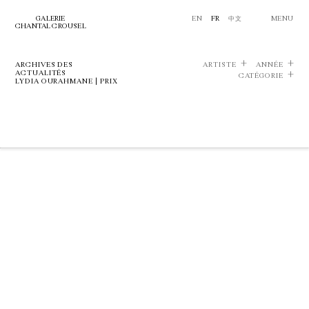
GALERIE
EN
FR
中文
MENU
CHANTAL CROUSEL
ARCHIVES DES
ARTISTE
ANNÉE
ACTUALITÉS
CATÉGORIE
LYDIA OURAHMANE | PRIX