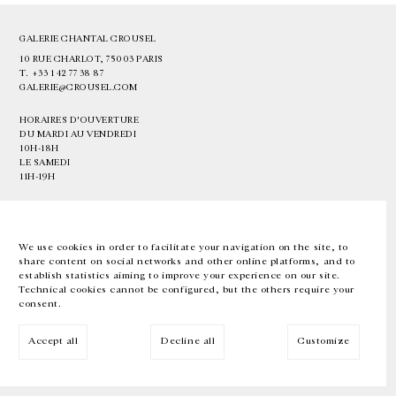
GALERIE CHANTAL CROUSEL
10 RUE CHARLOT, 75003 PARIS
T.
+33 1 42 77 38 87
GALERIE@CROUSEL.COM
HORAIRES D'OUVERTURE
DU MARDI AU VENDREDI
10H-18H
LE SAMEDI
11H-19H
LES ESPACES DE LA GALERIE SERONT FERMÉS À PARTIR DU 23 JUILLET
JUSQU'AU 4 SEPTEMBRE INCLUS
We use cookies in order to facilitate your navigation on the site, to
share content on social networks and other online platforms, and to
Facebook
Instagram
EN
FR
中文
establish statistics aiming to improve your experience on our site.
Technical cookies cannot be configured, but the others require your
consent.
Inscrivez-vous à notre newsletter
Accept all
Decline all
Customize
© Galerie Chantal Crousel 2026
Mentions légales
Cookies