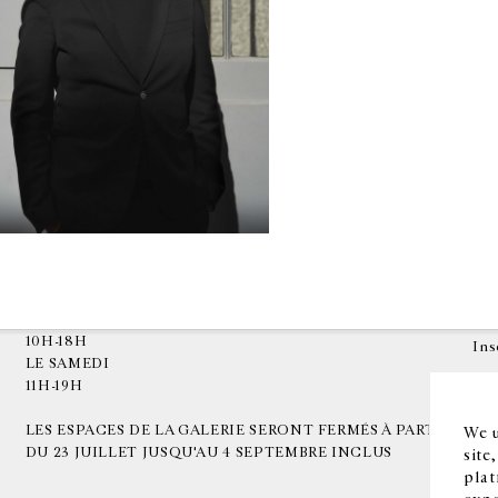
HORAIRES D'OUVERTURE
EN
DU MARDI AU VENDREDI
10H-18H
Ins
LE SAMEDI
11H-19H
LES ESPACES DE LA GALERIE SERONT FERMÉS À PARTIR
We u
DU 23 JUILLET JUSQU'AU 4 SEPTEMBRE INCLUS
site
plat