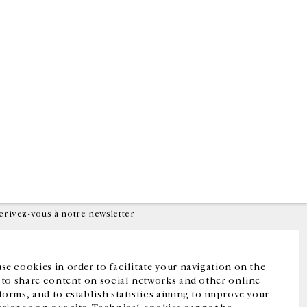
Facebook
Instagram
FR
中文
crivez-vous à notre newsletter
se cookies in order to facilitate your navigation on the
, to share content on social networks and other online
forms, and to establish statistics aiming to improve your