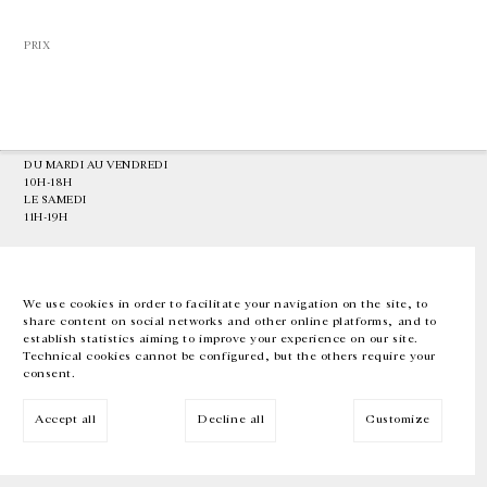
PRIX
GALERIE CHANTAL CROUSEL
10 RUE CHARLOT, 75003 PARIS
T.
+33 1 42 77 38 87
GALERIE@CROUSEL.COM
HORAIRES D'OUVERTURE
DU MARDI AU VENDREDI
10H-18H
LE SAMEDI
11H-19H
LES ESPACES DE LA GALERIE SERONT FERMÉS À PARTIR DU 23 JUILLET
JUSQU'AU 4 SEPTEMBRE INCLUS
We use cookies in order to facilitate your navigation on the site, to
share content on social networks and other online platforms, and to
Facebook
Instagram
EN
FR
中文
establish statistics aiming to improve your experience on our site.
Technical cookies cannot be configured, but the others require your
consent.
Inscrivez-vous à notre newsletter
Accept all
Decline all
Customize
© Galerie Chantal Crousel 2026
Mentions légales
Cookies