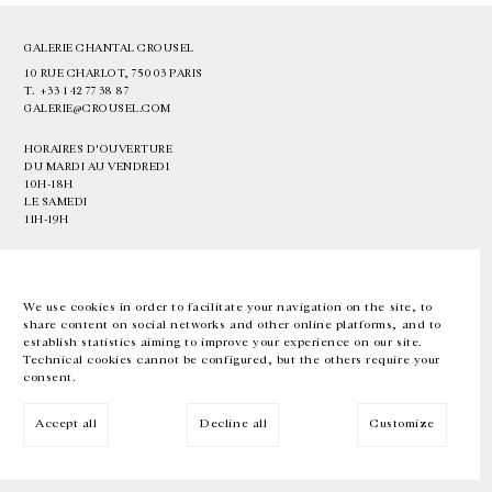
GALERIE CHANTAL CROUSEL
10 RUE CHARLOT, 75003 PARIS
T.
+33 1 42 77 38 87
GALERIE@CROUSEL.COM
HORAIRES D'OUVERTURE
DU MARDI AU VENDREDI
10H-18H
LE SAMEDI
11H-19H
LES ESPACES DE LA GALERIE SERONT FERMÉS À PARTIR DU 23 JUILLET
JUSQU'AU 4 SEPTEMBRE INCLUS
We use cookies in order to facilitate your navigation on the site, to
share content on social networks and other online platforms, and to
Facebook
Instagram
EN
FR
中文
establish statistics aiming to improve your experience on our site.
Technical cookies cannot be configured, but the others require your
consent.
Inscrivez-vous à notre newsletter
Accept all
Decline all
Customize
© Galerie Chantal Crousel 2026
Mentions légales
Cookies