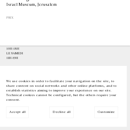
Israel Museum, Jerusalem
GALERIE CHANTAL CROUSEL
PRIX
10 RUE CHARLOT, 75003 PARIS
T.
+33 1 42 77 38 87
GALERIE@CROUSEL.COM
HORAIRES D'OUVERTURE
DU MARDI AU VENDREDI
10H-18H
LE SAMEDI
11H-19H
LES ESPACES DE LA GALERIE SERONT FERMÉS À PARTIR DU 23 JUILLET
JUSQU'AU 4 SEPTEMBRE INCLUS
We use cookies in order to facilitate your navigation on the site, to
share content on social networks and other online platforms, and to
Facebook
Instagram
EN
FR
中文
establish statistics aiming to improve your experience on our site.
Technical cookies cannot be configured, but the others require your
consent.
Inscrivez-vous à notre newsletter
Accept all
Decline all
Customize
© Galerie Chantal Crousel 2026
Mentions légales
Cookies