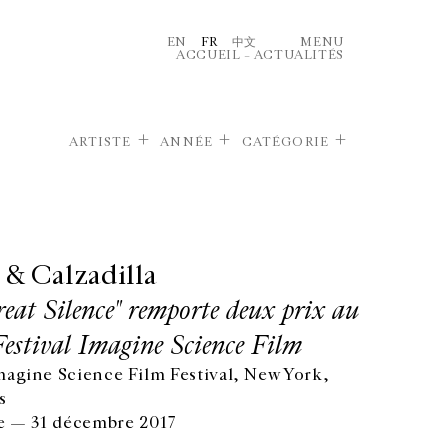
EN
FR
中文
MENU
ACCUEIL
–
ACTUALITÉS
ARTISTE
ANNÉE
CATÉGORIE
 & Calzadilla
eat Silence" remporte deux prix au
estival Imagine Science Film
agine Science Film Festival, New York,
s
e — 31 décembre 2017