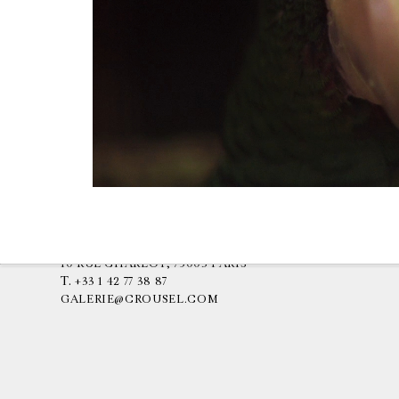
GALERIE CHANTAL CROUSEL
10 RUE CHARLOT, 75003 PARIS
T.
+33 1 42 77 38 87
GALERIE@CROUSEL.COM