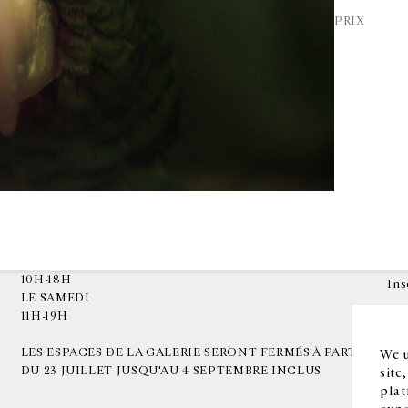
PRIX
HORAIRES D'OUVERTURE
EN
DU MARDI AU VENDREDI
10H-18H
Ins
LE SAMEDI
11H-19H
LES ESPACES DE LA GALERIE SERONT FERMÉS À PARTIR
We u
DU 23 JUILLET JUSQU'AU 4 SEPTEMBRE INCLUS
site
plat