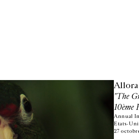
Allora
"The Gr
10ème F
Annual Im
Etats-Uni
27 octobr