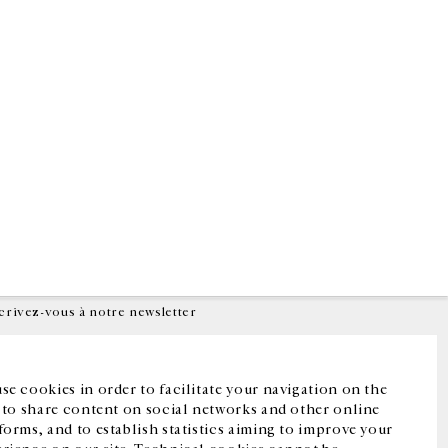
Facebook
Instagram
FR
中文
crivez-vous à notre newsletter
se cookies in order to facilitate your navigation on the
, to share content on social networks and other online
forms, and to establish statistics aiming to improve your