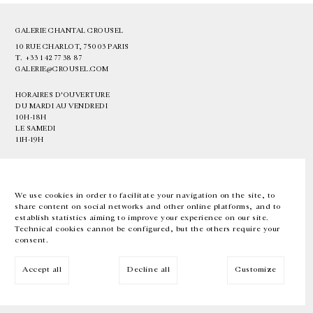
GALERIE CHANTAL CROUSEL
10 RUE CHARLOT, 75003 PARIS
T.
+33 1 42 77 38 87
GALERIE@CROUSEL.COM
HORAIRES D'OUVERTURE
DU MARDI AU VENDREDI
10H-18H
LE SAMEDI
11H-19H
LES ESPACES DE LA GALERIE SERONT FERMÉS À PARTIR DU 23 JUILLET
JUSQU'AU 4 SEPTEMBRE INCLUS
We use cookies in order to facilitate your navigation on the site, to
share content on social networks and other online platforms, and to
Facebook
Instagram
EN
FR
中文
establish statistics aiming to improve your experience on our site.
Technical cookies cannot be configured, but the others require your
consent.
Inscrivez-vous à notre newsletter
Accept all
Decline all
Customize
© Galerie Chantal Crousel 2026
Mentions légales
Cookies