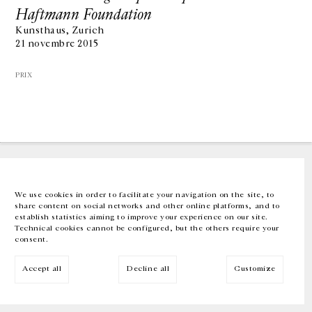
Haftmann Foundation
Kunsthaus, Zurich
GALERIE CHANTAL CROUSEL
21 novembre 2015
10 RUE CHARLOT, 75003 PARIS
T.
+33 1 42 77 38 87
GALERIE@CROUSEL.COM
PRIX
HORAIRES D'OUVERTURE
DU MARDI AU VENDREDI
10H-18H
LE SAMEDI
11H-19H
LES ESPACES DE LA GALERIE SERONT FERMÉS À PARTIR DU 23 JUILLET
JUSQU'AU 4 SEPTEMBRE INCLUS
We use cookies in order to facilitate your navigation on the site, to
share content on social networks and other online platforms, and to
Facebook
Instagram
EN
FR
中文
establish statistics aiming to improve your experience on our site.
Technical cookies cannot be configured, but the others require your
consent.
Inscrivez-vous à notre newsletter
Accept all
Decline all
Customize
© Galerie Chantal Crousel 2026
Mentions légales
Cookies