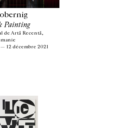
obernig
k Painting
 de Artă Recentă,
umanie
 — 12 décembre 2021