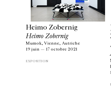
Heimo Zobernig
Heimo Zobernig
Mumok, Vienne, Autriche
19 juin — 17 octobre 2021
EXPOSITION
GALERIE CHANTAL CROUSEL
10 RUE CHARLOT, 75003 PARIS
T.
+33 1 42 77 38 87
GALERIE@CROUSEL.COM