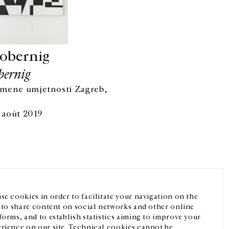
obernig
ernig
mene umjetnosti Zagreb,
0 août 2019
Facebook
Instagram
FR
中文
crivez-vous à notre newsletter
se cookies in order to facilitate your navigation on the
, to share content on social networks and other online
forms, and to establish statistics aiming to improve your
rience on our site. Technical cookies cannot be