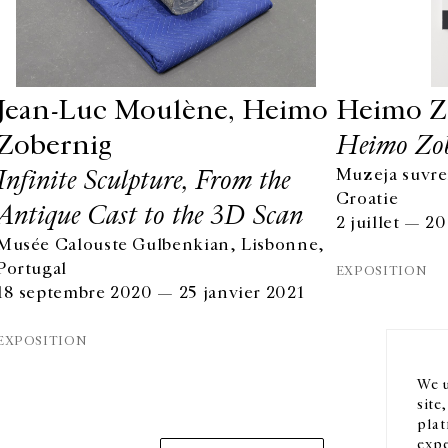
Jean-Luc Moulène, Heimo
Heimo Z
Zobernig
Heimo Zob
Infinite Sculpture, From the
Muzeja suvre
Croatie
Antique Cast to the 3D Scan
2 juillet — 2
Musée Calouste Gulbenkian, Lisbonne,
HORAIRES D'OUVERTURE
EN
Portugal
EXPOSITION
DU MARDI AU VENDREDI
18 septembre 2020 — 25 janvier 2021
10H-18H
Ins
LE SAMEDI
EXPOSITION
11H-19H
LES ESPACES DE LA GALERIE SERONT FERMÉS À PARTIR
We u
DU 23 JUILLET JUSQU'AU 4 SEPTEMBRE INCLUS
site
plat
expe