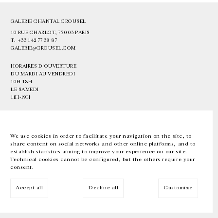
GALERIE CHANTAL CROUSEL
10 RUE CHARLOT, 75003 PARIS
T.
+33 1 42 77 38 87
GALERIE@CROUSEL.COM
HORAIRES D'OUVERTURE
DU MARDI AU VENDREDI
10H-18H
LE SAMEDI
11H-19H
LES ESPACES DE LA GALERIE SERONT FERMÉS À PARTIR DU 23 JUILLET
JUSQU'AU 4 SEPTEMBRE INCLUS
We use cookies in order to facilitate your navigation on the site, to
share content on social networks and other online platforms, and to
Facebook
Instagram
EN
FR
中文
establish statistics aiming to improve your experience on our site.
Technical cookies cannot be configured, but the others require your
consent.
Inscrivez-vous à notre newsletter
Accept all
Decline all
Customize
© Galerie Chantal Crousel 2026
Mentions légales
Cookies