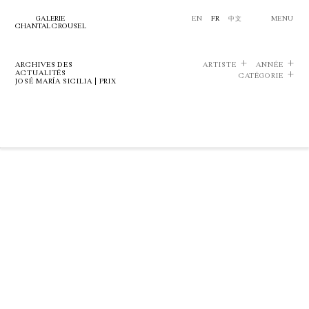
GALERIE
EN
FR
中文
MENU
CHANTAL CROUSEL
ARCHIVES DES
ARTISTE
ANNÉE
ACTUALITÉS
CATÉGORIE
JOSÉ MARÍA SICILIA | PRIX