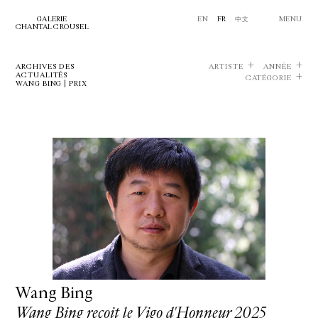
GALERIE
EN
FR
中文
MENU
CHANTAL CROUSEL
ARCHIVES DES
ARTISTE
ANNÉE
ACTUALITÉS
CATÉGORIE
WANG BING | PRIX
Wang Bing
Wang Bing reçoit le Vigo d'Honneur 2025