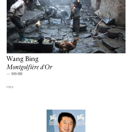
Wang Bing
Montgolfière d'Or
— 00:00
PRIX
GALERIE CHANTAL CROUSEL
10 RUE CHARLOT, 75003 PARIS
T.
+33 1 42 77 38 87