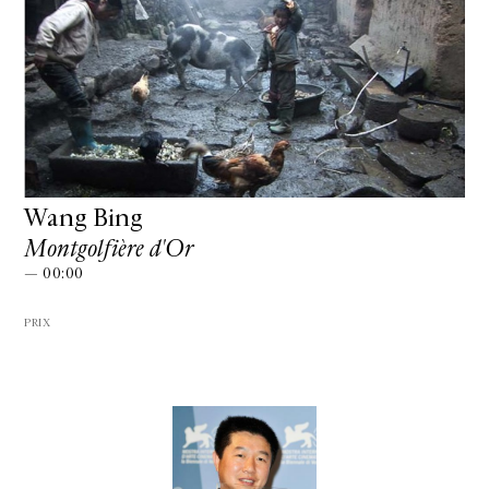
Wang Bing
Montgolfière d'Or
— 00:00
PRIX
GALERIE CHANTAL CROUSEL
10 RUE CHARLOT, 75003 PARIS
T.
+33 1 42 77 38 87