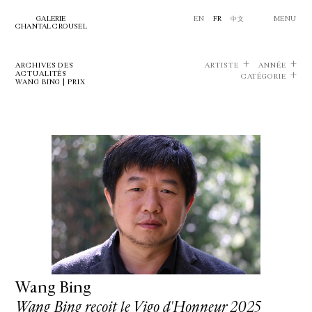
GALERIE
EN
FR
中文
MENU
CHANTAL CROUSEL
ARCHIVES DES
ARTISTE
ANNÉE
ACTUALITÉS
CATÉGORIE
WANG BING | PRIX
Wang Bing
Wang Bing reçoit le Vigo d'Honneur 2025