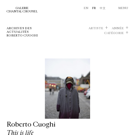
GALERIE
EN
FR
中文
MENU
CHANTAL CROUSEL
ARCHIVES DES
ARTISTE
ANNÉE
ACTUALITÉS
CATÉGORIE
ROBERTO CUOGHI
Roberto Cuoghi
This is life