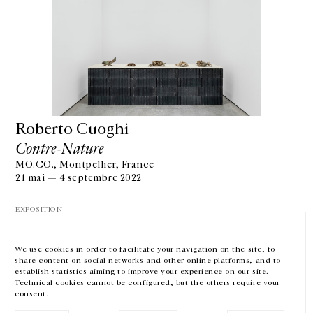
GALERIE CHANTAL CROUSEL
10 RUE CHARLOT, 75003 PARIS
T.
+33 1 42 77 38 87
GALERIE@CROUSEL.COM
Roberto Cuoghi
Contre-Nature
HORAIRES D'OUVERTURE
DU MARDI AU VENDREDI
MO.CO., Montpellier, France
10H-18H
21 mai — 4 septembre 2022
LE SAMEDI
11H-19H
EXPOSITION
LES ESPACES DE LA GALERIE SERONT FERMÉS À PARTIR DU 23 JUILLET
JUSQU'AU 4 SEPTEMBRE INCLUS
We use cookies in order to facilitate your navigation on the site, to
share content on social networks and other online platforms, and to
Facebook
Instagram
EN
FR
中文
establish statistics aiming to improve your experience on our site.
Technical cookies cannot be configured, but the others require your
consent.
Inscrivez-vous à notre newsletter
VOIR LA SUITE