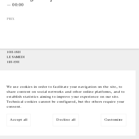
— 00:00
GALERIE CHANTAL CROUSEL
PRIX
10 RUE CHARLOT, 75003 PARIS
T.
+33 1 42 77 38 87
GALERIE@CROUSEL.COM
HORAIRES D'OUVERTURE
DU MARDI AU VENDREDI
10H-18H
LE SAMEDI
11H-19H
LES ESPACES DE LA GALERIE SERONT FERMÉS À PARTIR DU 23 JUILLET
JUSQU'AU 4 SEPTEMBRE INCLUS
We use cookies in order to facilitate your navigation on the site, to
share content on social networks and other online platforms, and to
Facebook
Instagram
EN
FR
中文
establish statistics aiming to improve your experience on our site.
Technical cookies cannot be configured, but the others require your
consent.
Inscrivez-vous à notre newsletter
Accept all
Decline all
Customize
© Galerie Chantal Crousel 2026
Mentions légales
Cookies