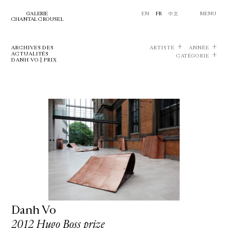
GALERIE
EN
FR
中文
MENU
CHANTAL CROUSEL
ARCHIVES DES
ARTISTE
ANNÉE
ACTUALITÉS
CATÉGORIE
DANH VO | PRIX
Danh Vo
2012 Hugo Boss prize