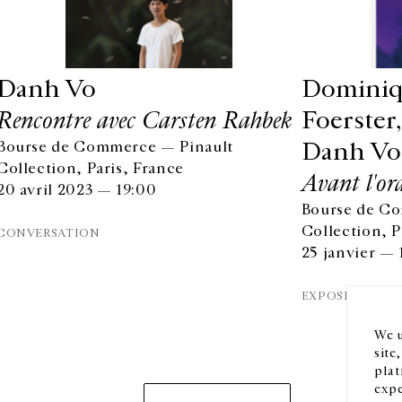
Danh Vo
Dominiq
Rencontre avec Carsten Rahbek
Foerster
Danh Vo
Bourse de Commerce — Pinault
Collection, Paris, France
Avant l'or
20 avril 2023 — 19:00
Bourse de C
HORAIRES D'OUVERTURE
EN
Collection, P
CONVERSATION
DU MARDI AU VENDREDI
25 janvier —
10H-18H
Ins
LE SAMEDI
EXPOSITION
11H-19H
LES ESPACES DE LA GALERIE SERONT FERMÉS À PARTIR
We u
DU 23 JUILLET JUSQU'AU 4 SEPTEMBRE INCLUS
site
plat
expe