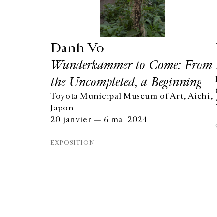
Danh Vo
Wunderkammer to Come: From
the Uncompleted, a Beginning
Toyota Municipal Museum of Art, Aichi,
Japon
20 janvier — 6 mai 2024
GALERIE CHANTAL CROUSEL
10 RUE CHARLOT, 75003 PARIS
EXPOSITION
T.
+33 1 42 77 38 87
GALERIE@CROUSEL.COM