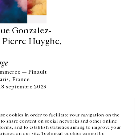
ue Gonzalez-
, Pierre Huyghe,
age
ommerce — Pinault
Facebook
Instagram
FR
中文
aris, France
 18 septembre 2023
crivez-vous à notre newsletter
se cookies in order to facilitate your navigation on the
, to share content on social networks and other online
forms, and to establish statistics aiming to improve your
rience on our site. Technical cookies cannot be