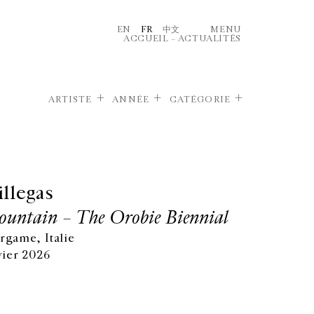
EN
FR
中文
MENU
ACCUEIL
–
ACTUALITÉS
ARTISTE
ANNÉE
CATÉGORIE
llegas
ountain – The Orobie Biennial
game, Italie
vier 2026