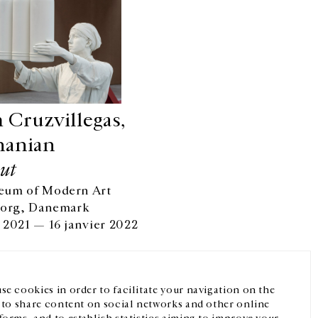
Cruzvillegas,
hanian
ut
eum of Modern Art
Facebook
Instagram
FR
中文
borg, Danemark
 2021 — 16 janvier 2022
crivez-vous à notre newsletter
se cookies in order to facilitate your navigation on the
, to share content on social networks and other online