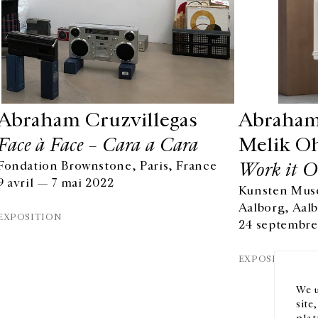
Abraham Cruzvillegas
Abraham 
Face à Face – Cara a Cara
Melik O
Work it O
Fondation Brownstone, Paris, France
9 avril — 7 mai 2022
Kunsten Mus
HORAIRES D'OUVERTURE
EN
Aalborg, Aal
DU MARDI AU VENDREDI
EXPOSITION
24 septembre
10H-18H
Ins
LE SAMEDI
EXPOSITION
11H-19H
LES ESPACES DE LA GALERIE SERONT FERMÉS À PARTIR
We u
DU 23 JUILLET JUSQU'AU 4 SEPTEMBRE INCLUS
site