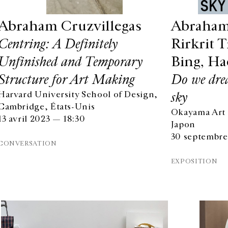
Abraham Cruzvillegas
Abraham 
Centring: A Definitely
Rirkrit T
Unfinished and Temporary
Bing, Ha
Structure for Art Making
Do we dre
sky
Harvard University School of Design,
Cambridge, États-Unis
Okayama Art
13 avril 2023 — 18:30
Japon
30 septembre
CONVERSATION
EXPOSITION