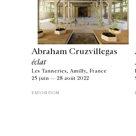
Abraham Cruzvillegas
éclat
Les Tanneries, Amilly, France
25 juin — 28 août 2022
GALERIE CHANTAL CROUSEL
EXPOSITION
10 RUE CHARLOT, 75003 PARIS
T.
+33 1 42 77 38 87
GALERIE@CROUSEL.COM