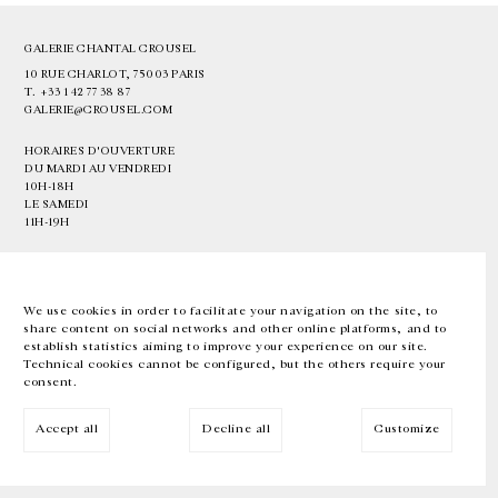
GALERIE CHANTAL CROUSEL
10 RUE CHARLOT, 75003 PARIS
T.
+33 1 42 77 38 87
GALERIE@CROUSEL.COM
HORAIRES D'OUVERTURE
DU MARDI AU VENDREDI
10H-18H
LE SAMEDI
11H-19H
LES ESPACES DE LA GALERIE SERONT FERMÉS À PARTIR DU 23 JUILLET
JUSQU'AU 4 SEPTEMBRE INCLUS
We use cookies in order to facilitate your navigation on the site, to
share content on social networks and other online platforms, and to
Facebook
Instagram
EN
FR
中文
establish statistics aiming to improve your experience on our site.
Technical cookies cannot be configured, but the others require your
consent.
Inscrivez-vous à notre newsletter
Accept all
Decline all
Customize
© Galerie Chantal Crousel 2026
Mentions légales
Cookies