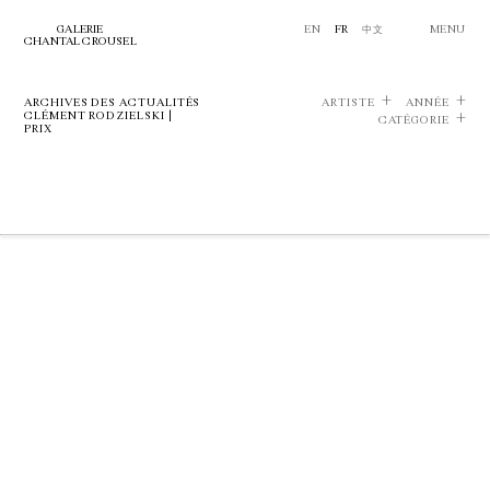
GALERIE
EN
FR
中文
MENU
CHANTAL CROUSEL
ARCHIVES DES ACTUALITÉS
ARTISTE
ANNÉE
CLÉMENT RODZIELSKI |
CATÉGORIE
PRIX