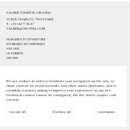
GALERIE CHANTAL CROUSEL
10 RUE CHARLOT, 75003 PARIS
T.
+33 1 42 77 38 87
GALERIE@CROUSEL.COM
HORAIRES D'OUVERTURE
DU MARDI AU VENDREDI
10H-18H
LE SAMEDI
11H-19H
LES ESPACES DE LA GALERIE SERONT FERMÉS À PARTIR DU 23 JUILLET
JUSQU'AU 4 SEPTEMBRE INCLUS
We use cookies in order to facilitate your navigation on the site, to
share content on social networks and other online platforms, and to
Facebook
Instagram
EN
FR
中文
establish statistics aiming to improve your experience on our site.
Technical cookies cannot be configured, but the others require your
consent.
Inscrivez-vous à notre newsletter
Accept all
Decline all
Customize
© Galerie Chantal Crousel 2026
Mentions légales
Cookies