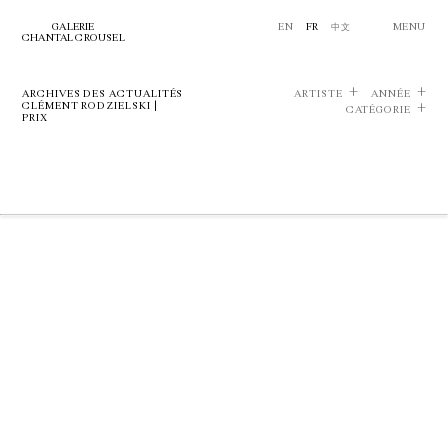
GALERIE
EN
FR
中文
MENU
CHANTAL CROUSEL
ARCHIVES DES ACTUALITÉS
ARTISTE
ANNÉE
CLÉMENT RODZIELSKI |
CATÉGORIE
PRIX