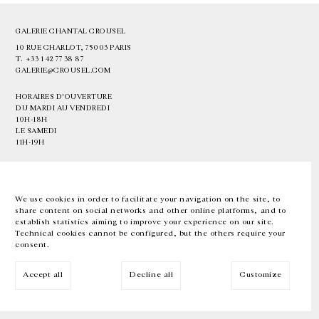
GALERIE CHANTAL CROUSEL
10 RUE CHARLOT, 75003 PARIS
T.
+33 1 42 77 38 87
GALERIE@CROUSEL.COM
HORAIRES D'OUVERTURE
DU MARDI AU VENDREDI
10H-18H
LE SAMEDI
11H-19H
LES ESPACES DE LA GALERIE SERONT FERMÉS À PARTIR DU 23 JUILLET
JUSQU'AU 4 SEPTEMBRE INCLUS
We use cookies in order to facilitate your navigation on the site, to
share content on social networks and other online platforms, and to
Facebook
Instagram
EN
FR
中文
establish statistics aiming to improve your experience on our site.
Technical cookies cannot be configured, but the others require your
consent.
Inscrivez-vous à notre newsletter
Accept all
Decline all
Customize
© Galerie Chantal Crousel 2026
Mentions légales
Cookies