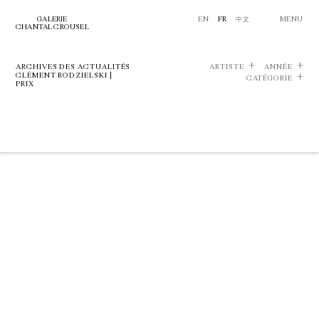
GALERIE
EN
FR
中文
MENU
CHANTAL CROUSEL
ARCHIVES DES ACTUALITÉS
ARTISTE
ANNÉE
CLÉMENT RODZIELSKI |
CATÉGORIE
PRIX