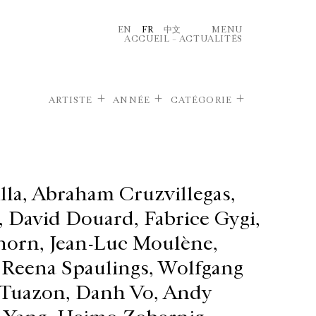
EN
FR
中文
MENU
ACCUEIL
–
ACTUALITÉS
ARTISTE
ANNÉE
CATÉGORIE
lla, Abraham Cruzvillegas,
 David Douard, Fabrice Gygi,
orn, Jean-Luc Moulène,
 Reena Spaulings, Wolfgang
 Tuazon, Danh Vo, Andy