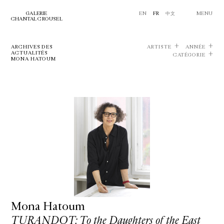
GALERIE
EN
FR
中文
MENU
CHANTAL CROUSEL
ARCHIVES DES
ARTISTE
ANNÉE
ACTUALITÉS
CATÉGORIE
MONA HATOUM
Mona Hatoum
TURANDOT: To the Daughters of the East