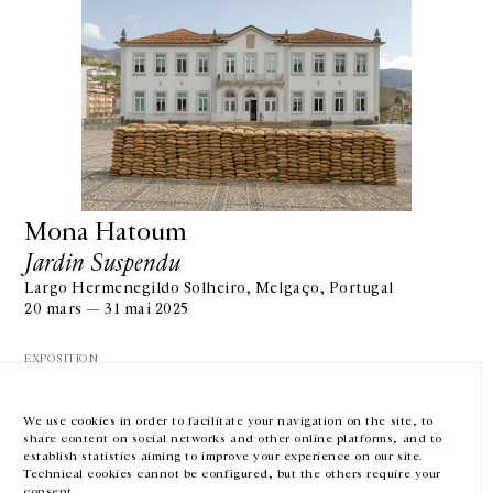
GALERIE CHANTAL CROUSEL
10 RUE CHARLOT, 75003 PARIS
T.
+33 1 42 77 38 87
GALERIE@CROUSEL.COM
Mona Hatoum
Jardin Suspendu
HORAIRES D'OUVERTURE
DU MARDI AU VENDREDI
Largo Hermenegildo Solheiro, Melgaço, Portugal
10H-18H
20 mars — 31 mai 2025
LE SAMEDI
11H-19H
EXPOSITION
LES ESPACES DE LA GALERIE SERONT FERMÉS À PARTIR DU 23 JUILLET
JUSQU'AU 4 SEPTEMBRE INCLUS
We use cookies in order to facilitate your navigation on the site, to
share content on social networks and other online platforms, and to
Facebook
Instagram
EN
FR
中文
establish statistics aiming to improve your experience on our site.
Technical cookies cannot be configured, but the others require your
consent.
Inscrivez-vous à notre newsletter