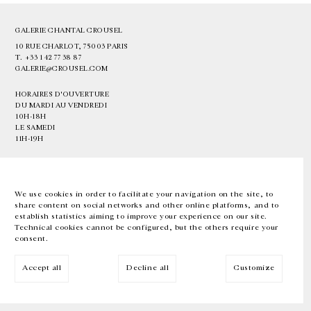
GALERIE CHANTAL CROUSEL
10 RUE CHARLOT, 75003 PARIS
T.
+33 1 42 77 38 87
GALERIE@CROUSEL.COM
HORAIRES D'OUVERTURE
DU MARDI AU VENDREDI
10H-18H
LE SAMEDI
11H-19H
LES ESPACES DE LA GALERIE SERONT FERMÉS À PARTIR DU 23 JUILLET
JUSQU'AU 4 SEPTEMBRE INCLUS
We use cookies in order to facilitate your navigation on the site, to
share content on social networks and other online platforms, and to
Facebook
Instagram
EN
FR
中文
establish statistics aiming to improve your experience on our site.
Technical cookies cannot be configured, but the others require your
consent.
Inscrivez-vous à notre newsletter
Accept all
Decline all
Customize
© Galerie Chantal Crousel 2026
Mentions légales
Cookies