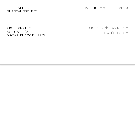
GALERIE
EN
FR
中文
MENU
CHANTAL CROUSEL
ARCHIVES DES
ARTISTE
ANNÉE
ACTUALITÉS
CATÉGORIE
OSCAR TUAZON | PRIX