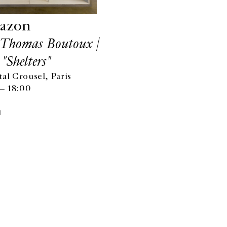
uazon
 Thomas Boutoux |
"Shelters"
al Crousel, Paris
 — 18:00
N