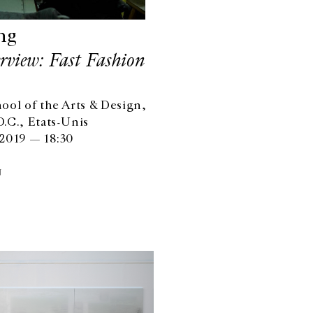
ng
erview: Fast Fashion
ool of the Arts & Design,
.C., Etats-Unis
2019 — 18:30
N