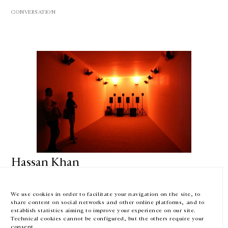
CONVERSATION
GALERIE CHANTAL CROUSEL
10 RUE CHARLOT, 75003 PARIS
T.
+33 1 42 77 38 87
GALERIE@CROUSEL.COM
HORAIRES D'OUVERTURE
DU MARDI AU VENDREDI
10H-18H
LE SAMEDI
11H-19H
Hassan Khan
LES ESPACES DE LA GALERIE SERONT FERMÉS À PARTIR DU 23 JUILLET
Conversation avecMohamed Abdelkarim
JUSQU'AU 4 SEPTEMBRE INCLUS
Downtown Contemporary Arts Festival (D-CAF), Le Caire,
We use cookies in order to facilitate your navigation on the site, to
Egypte
share content on social networks and other online platforms, and to
— 00:00
Facebook
Instagram
EN
FR
中文
establish statistics aiming to improve your experience on our site.
Technical cookies cannot be configured, but the others require your
consent.
Inscrivez-vous à notre newsletter