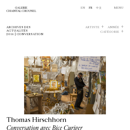
GALERIE
EN
FR
中文
MENU
CHANTAL CROUSEL
ARCHIVES DES
ARTISTE
ANNÉE
ACTUALITÉS
CATÉGORIE
2014 | CONVERSATION
Thomas Hirschhorn
Conversation avec Bice Curiger