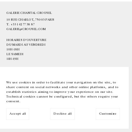
GALERIE CHANTAL CROUSEL
10 RUE CHARLOT, 75003 PARIS
T.
+33 1 42 77 38 87
GALERIE@CROUSEL.COM
HORAIRES D'OUVERTURE
DU MARDI AU VENDREDI
10H-18H
LE SAMEDI
11H-19H
LES ESPACES DE LA GALERIE SERONT FERMÉS À PARTIR DU 23 JUILLET
JUSQU'AU 4 SEPTEMBRE INCLUS
We use cookies in order to facilitate your navigation on the site, to
share content on social networks and other online platforms, and to
Facebook
Instagram
EN
FR
中文
establish statistics aiming to improve your experience on our site.
Technical cookies cannot be configured, but the others require your
consent.
Inscrivez-vous à notre newsletter
Accept all
Decline all
Customize
© Galerie Chantal Crousel 2026
Mentions légales
Cookies