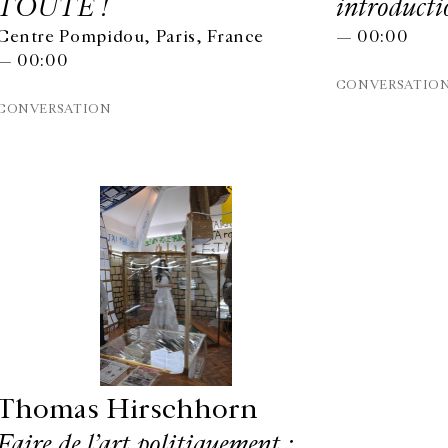
TOUTE !
introducti
Centre Pompidou, Paris, France
— 00:00
— 00:00
CONVERSATIO
CONVERSATION
HORAIRES D'OUVERTURE
EN
Thomas Hirschhorn
DU MARDI AU VENDREDI
10H-18H
Faire de l’art politiquement :
Ins