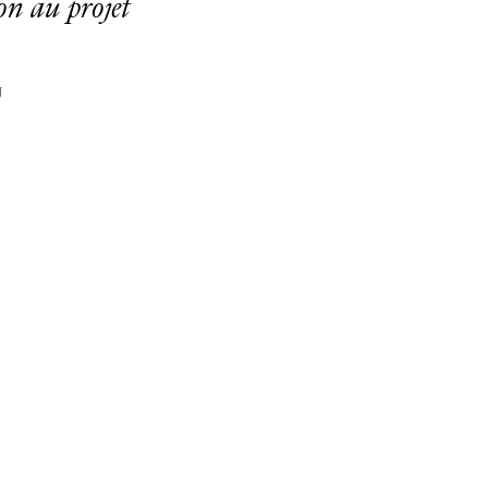
on au projet
N
Facebook
Instagram
FR
中文
crivez-vous à notre newsletter