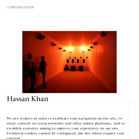
CONVERSATION
GALERIE CHANTAL CROUSEL
10 RUE CHARLOT, 75003 PARIS
T.
+33 1 42 77 38 87
GALERIE@CROUSEL.COM
HORAIRES D'OUVERTURE
DU MARDI AU VENDREDI
10H-18H
LE SAMEDI
11H-19H
Hassan Khan
LES ESPACES DE LA GALERIE SERONT FERMÉS À PARTIR DU 23 JUILLET
Conversation avecMohamed Abdelkarim
JUSQU'AU 4 SEPTEMBRE INCLUS
Downtown Contemporary Arts Festival (D-CAF), Le Caire,
We use cookies in order to facilitate your navigation on the site, to
Egypte
share content on social networks and other online platforms, and to
— 00:00
Facebook
Instagram
EN
FR
中文
establish statistics aiming to improve your experience on our site.
Technical cookies cannot be configured, but the others require your
consent.
Inscrivez-vous à notre newsletter