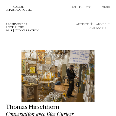
GALERIE
EN
FR
中文
MENU
CHANTAL CROUSEL
ARCHIVES DES
ARTISTE
ANNÉE
ACTUALITÉS
CATÉGORIE
2014 | CONVERSATION
Thomas Hirschhorn
Conversation avec Bice Curiger