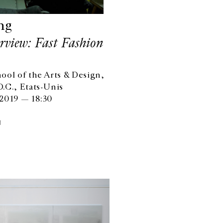
ng
erview: Fast Fashion
ool of the Arts & Design,
.C., Etats-Unis
2019 — 18:30
N