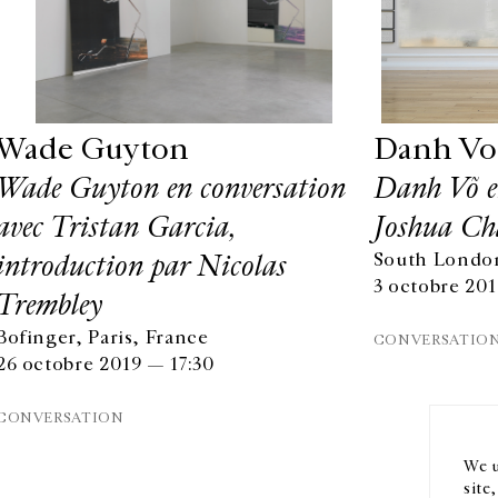
Wade Guyton
Danh Vo
Wade Guyton en conversation
Danh Võ en
avec Tristan Garcia,
Joshua Ch
introduction par Nicolas
South London
3 octobre 20
Trembley
HORAIRES D'OUVERTURE
EN
Bofinger, Paris, France
CONVERSATIO
DU MARDI AU VENDREDI
26 octobre 2019 — 17:30
10H-18H
Ins
LE SAMEDI
CONVERSATION
11H-19H
LES ESPACES DE LA GALERIE SERONT FERMÉS À PARTIR
We u
DU 23 JUILLET JUSQU'AU 4 SEPTEMBRE INCLUS
site