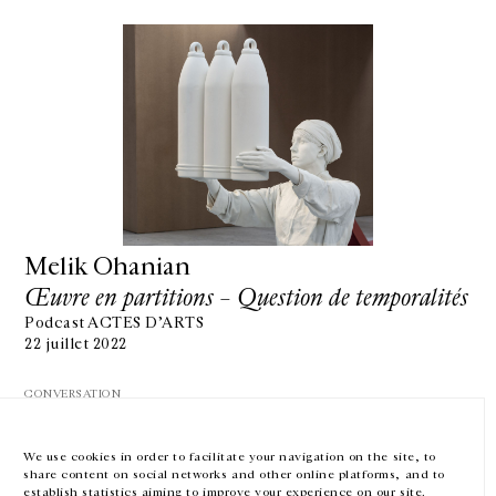
GALERIE CHANTAL CROUSEL
10 RUE CHARLOT, 75003 PARIS
T.
+33 1 42 77 38 87
GALERIE@CROUSEL.COM
Melik Ohanian
Œuvre en partitions – Question de temporalités
HORAIRES D'OUVERTURE
DU MARDI AU VENDREDI
Podcast ACTES D’ARTS
10H-18H
22 juillet 2022
LE SAMEDI
11H-19H
CONVERSATION
LES ESPACES DE LA GALERIE SERONT FERMÉS À PARTIR DU 23 JUILLET
JUSQU'AU 4 SEPTEMBRE INCLUS
We use cookies in order to facilitate your navigation on the site, to
share content on social networks and other online platforms, and to
Facebook
Instagram
EN
FR
中文
establish statistics aiming to improve your experience on our site.