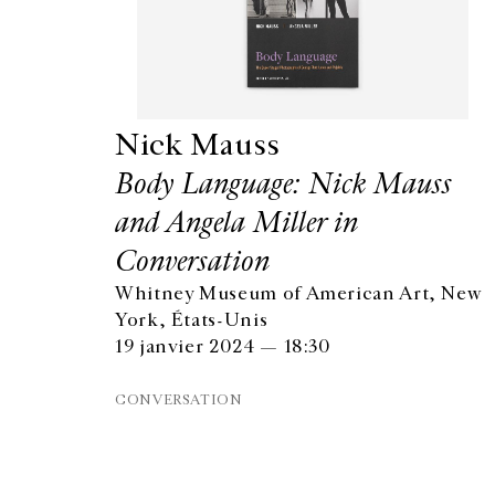
Nick Mauss
GALERIE CHANTAL CROUSEL
Body Language: Nick Mauss
10 RUE CHARLOT, 75003 PARIS
and Angela Miller in
T.
+33 1 42 77 38 87
GALERIE@CROUSEL.COM
Conversation
Whitney Museum of American Art, New
York, États-Unis
19 janvier 2024 — 18:30
CONVERSATION
© Galerie Chantal Crousel 2026