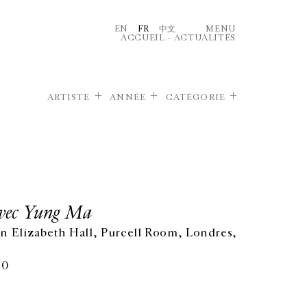
EN
FR
中文
MENU
ACCUEIL
–
ACTUALITÉS
ARTISTE
ANNÉE
CATÉGORIE
avec Yung Ma
n Elizabeth Hall, Purcell Room, Londres,
00