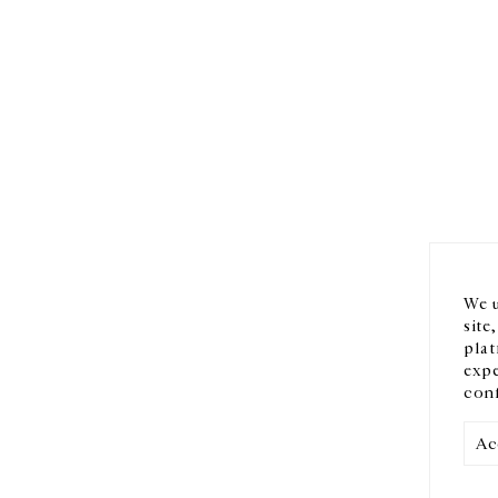
HORAIRES D'OUVERTURE
EN
DU MARDI AU VENDREDI
10H-18H
Ins
LE SAMEDI
11H-19H
LES ESPACES DE LA GALERIE SERONT FERMÉS À PARTIR
We u
DU 23 JUILLET JUSQU'AU 4 SEPTEMBRE INCLUS
site
plat
expe
conf
Ac