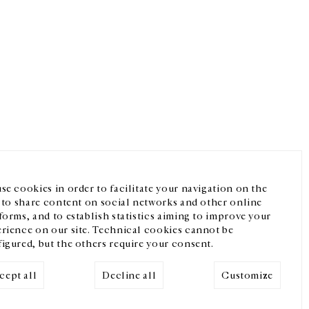
Facebook
Instagram
FR
中文
crivez-vous à notre newsletter
se cookies in order to facilitate your navigation on the
, to share content on social networks and other online
forms, and to establish statistics aiming to improve your
rience on our site. Technical cookies cannot be
igured, but the others require your consent.
cept all
Decline all
Customize
Mentions légales
Cookies