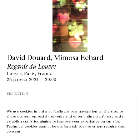
GALERIE CHANTAL CROUSEL
10 RUE CHARLOT, 75003 PARIS
T.
+33 1 42 77 38 87
GALERIE@CROUSEL.COM
David Douard, Mimosa Echard
Regards du Louvre
HORAIRES D'OUVERTURE
DU MARDI AU VENDREDI
Louvre, Paris, France
10H-18H
26 janvier 2023 — 20:00
LE SAMEDI
11H-19H
PROJECTION
LES ESPACES DE LA GALERIE SERONT FERMÉS À PARTIR DU 23 JUILLET
JUSQU'AU 4 SEPTEMBRE INCLUS
We use cookies in order to facilitate your navigation on the site, to
share content on social networks and other online platforms, and to
Facebook
Instagram
EN
FR
中文
establish statistics aiming to improve your experience on our site.
Technical cookies cannot be configured, but the others require your
consent.
Inscrivez-vous à notre newsletter
VOIR LA SUITE