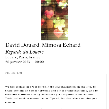
GALERIE CHANTAL CROUSEL
10 RUE CHARLOT, 75003 PARIS
T.
+33 1 42 77 38 87
GALERIE@CROUSEL.COM
David Douard, Mimosa Echard
Regards du Louvre
HORAIRES D'OUVERTURE
DU MARDI AU VENDREDI
Louvre, Paris, France
10H-18H
26 janvier 2023 — 20:00
LE SAMEDI
11H-19H
PROJECTION
LES ESPACES DE LA GALERIE SERONT FERMÉS À PARTIR DU 23 JUILLET
JUSQU'AU 4 SEPTEMBRE INCLUS
We use cookies in order to facilitate your navigation on the site, to
share content on social networks and other online platforms, and to
Facebook
Instagram
EN
FR
中文
establish statistics aiming to improve your experience on our site.
Technical cookies cannot be configured, but the others require your
consent.
Inscrivez-vous à notre newsletter
VOIR LA SUITE