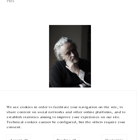
PRIX
GALERIE CHANTAL CROUSEL
10 RUE CHARLOT, 75003 PARIS
T.
+33 1 42 77 38 87
GALERIE@CROUSEL.COM
HORAIRES D'OUVERTURE
DU MARDI AU VENDREDI
10H-18H
LE SAMEDI
11H-19H
Gabriel Orozco
LES ESPACES DE LA GALERIE SERONT FERMÉS À PARTIR DU 23 JUILLET
JUSQU'AU 4 SEPTEMBRE INCLUS
Commandeur de l’Ordre des Arts et des Lettres
We use cookies in order to facilitate your navigation on the site, to
Ambassade Française de Mexico, Mexique
share content on social networks and other online platforms, and to
30 janvier 2025
Facebook
Instagram
EN
FR
中文
establish statistics aiming to improve your experience on our site.
Technical cookies cannot be configured, but the others require your
consent.
Inscrivez-vous à notre newsletter
PRIX