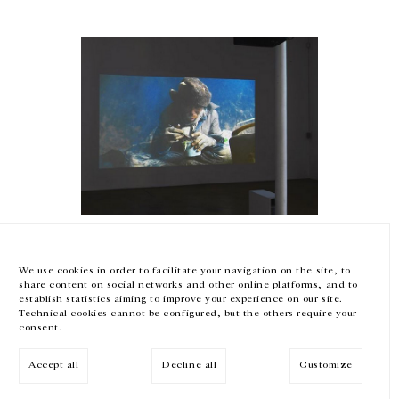
GALERIE CHANTAL CROUSEL
10 RUE CHARLOT, 75003 PARIS
T.
+33 1 42 77 38 87
GALERIE@CROUSEL.COM
HORAIRES D'OUVERTURE
DU MARDI AU VENDREDI
10H-18H
LE SAMEDI
11H-19H
Wang Bing
LES ESPACES DE LA GALERIE SERONT FERMÉS À PARTIR DU 23 JUILLET
JUSQU'AU 4 SEPTEMBRE INCLUS
EYE Art & Film Prize 2017
We use cookies in order to facilitate your navigation on the site, to
EYE Art & Film, Amsterdam, Pays-Bas
share content on social networks and other online platforms, and to
6 avril 2017
Facebook
Instagram
EN
FR
中文
establish statistics aiming to improve your experience on our site.
Technical cookies cannot be configured, but the others require your
consent.
Inscrivez-vous à notre newsletter
PRIX
Accept all
Decline all
Customize
© Galerie Chantal Crousel 2026
Mentions légales