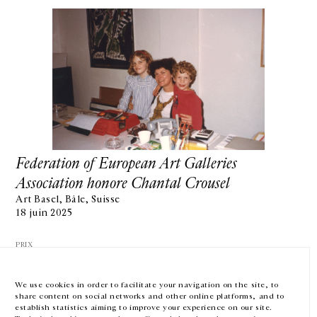
GALERIE CHANTAL CROUSEL
10 RUE CHARLOT, 75003 PARIS
T.
+33 1 42 77 38 87
GALERIE@CROUSEL.COM
Federation of European Art Galleries
Association honore Chantal Crousel
HORAIRES D'OUVERTURE
DU MARDI AU VENDREDI
Art Basel, Bâle, Suisse
10H-18H
18 juin 2025
LE SAMEDI
11H-19H
PRIX
LES ESPACES DE LA GALERIE SERONT FERMÉS À PARTIR DU 23 JUILLET
JUSQU'AU 4 SEPTEMBRE INCLUS
We use cookies in order to facilitate your navigation on the site, to
share content on social networks and other online platforms, and to
Facebook
Instagram
EN
FR
中文
establish statistics aiming to improve your experience on our site.