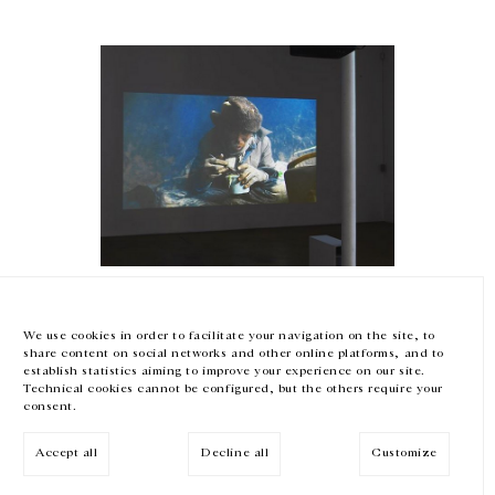
GALERIE CHANTAL CROUSEL
10 RUE CHARLOT, 75003 PARIS
T.
+33 1 42 77 38 87
GALERIE@CROUSEL.COM
HORAIRES D'OUVERTURE
DU MARDI AU VENDREDI
10H-18H
LE SAMEDI
11H-19H
Wang Bing
LES ESPACES DE LA GALERIE SERONT FERMÉS À PARTIR DU 23 JUILLET
JUSQU'AU 4 SEPTEMBRE INCLUS
EYE Art & Film Prize 2017
We use cookies in order to facilitate your navigation on the site, to
EYE Art & Film, Amsterdam, Pays-Bas
share content on social networks and other online platforms, and to
6 avril 2017
Facebook
Instagram
EN
FR
中文
establish statistics aiming to improve your experience on our site.
Technical cookies cannot be configured, but the others require your
consent.
Inscrivez-vous à notre newsletter
PRIX
Accept all
Decline all
Customize
© Galerie Chantal Crousel 2026
Mentions légales