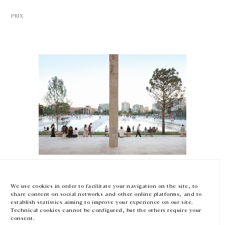
PRIX
GALERIE CHANTAL CROUSEL
10 RUE CHARLOT, 75003 PARIS
T.
+33 1 42 77 38 87
GALERIE@CROUSEL.COM
HORAIRES D'OUVERTURE
DU MARDI AU VENDREDI
10H-18H
LE SAMEDI
11H-19H
Anri Sala
LES ESPACES DE LA GALERIE SERONT FERMÉS À PARTIR DU 23 JUILLET
JUSQU'AU 4 SEPTEMBRE INCLUS
European Prize for Urban Public Space
We use cookies in order to facilitate your navigation on the site, to
pour la rénovation de la place Skanderbeg, Tirana, Albanie
share content on social networks and other online platforms, and to
5 juillet — 5 septembre 2018
Facebook
Instagram
EN
FR
中文
establish statistics aiming to improve your experience on our site.
Technical cookies cannot be configured, but the others require your
consent.
Inscrivez-vous à notre newsletter
PRIX