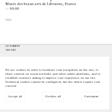
Musée des beaux-arts de Libourne, France
— 00:00
GALERIE CHANTAL CROUSEL
10 RUE CHARLOT, 75003 PARIS
PRIX
T.
+33 1 42 77 38 87
GALERIE@CROUSEL.COM
HORAIRES D'OUVERTURE
DU MARDI AU VENDREDI
10H-18H
LE SAMEDI
11H-19H
LES ESPACES DE LA GALERIE SERONT FERMÉS À PARTIR DU 23 JUILLET
JUSQU'AU 4 SEPTEMBRE INCLUS
We use cookies in order to facilitate your navigation on the site, to
share content on social networks and other online platforms, and to
Facebook
Instagram
EN
FR
中文
establish statistics aiming to improve your experience on our site.
Technical cookies cannot be configured, but the others require your
consent.
Inscrivez-vous à notre newsletter
Accept all
Decline all
Customize
© Galerie Chantal Crousel 2026
Mentions légales
Cookies